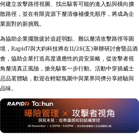
何建立攻擊路徑視圖、找出駭客可能的進入點與橫向擴
散路徑，並在有限資源下釐清修補優先順序，將成為企
業面對的新挑戰。
為協助企業擺脫疲於追趕弱點、難以釐清攻擊路徑等困
境，Rapid7與大鈞科技將在11/28(五)舉辦研討會暨品酒
會，協助企業打造高度適應性的資安策略，
從攻擊者視
角釐清真正風險，搶先駭客一步行動
。活動中穿插威士
忌品茗體驗，歡迎在輕鬆氛圍中與業界同儕分享經驗與
品味。