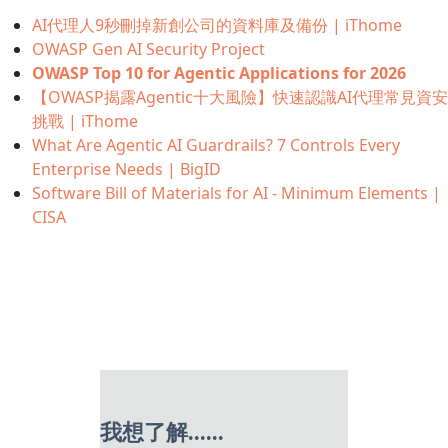
AI代理人9秒刪掉新創公司的資料庫及備份 | iThome
OWASP Gen AI Security Project
OWASP Top 10 for Agentic Applications for 2026
【OWASP揭露Agentic十大風險】快速認識AI代理常見資安
挑戰 | iThome
What Are Agentic AI Guardrails? 7 Controls Every
Enterprise Needs | BigID
Software Bill of Materials for AI - Minimum Elements |
CISA
我想了解......