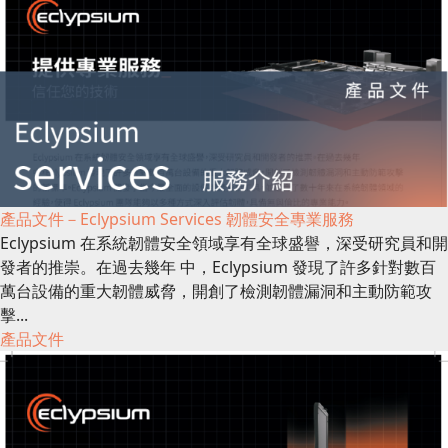
產品文件－Eclypsium Services 韌體安全專業服務
Eclypsium 在系統韌體安全領域享有全球盛譽，深受研究員和開
發者的推崇。在過去幾年 中，Eclypsium 發現了許多針對數百
萬台設備的重大韌體威脅，開創了檢測韌體漏洞和主動防範攻
擊...
產品文件