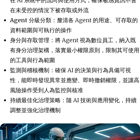
在 AI 系統中的流向與使用方式，確保敏感資訊不會
在未受控的情況下被存取或外流
Agent 分級分類
：釐清各 Agent 的用途、可存取的
資料範圍與可執行的操作
身分與存取管理
：將 Agent 視為數位員工，納入既
有身分治理架構，落實最小權限原則，限制其可使用
的工具與行為範圍
監測與稽核機制
：確保 AI 的決策與行為具備可視
性，能即時發現異常並應變、即時撤銷權限，並讓高
風險操作受到人為監控與核准
持續最佳化治理策略
：隨 AI 技術與應用變化，持續
調整並強化治理機制